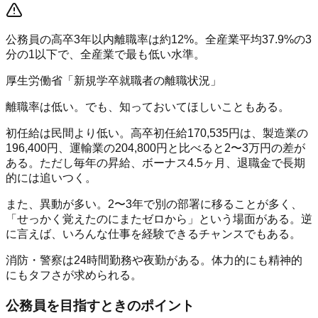
公務員の高卒3年以内離職率は約
12%
。全産業平均37.9%の3
分の1以下で、全産業で最も低い水準。
厚生労働省「新規学卒就職者の離職状況」
離職率は低い。でも、知っておいてほしいこともある。
初任給は民間より低い
。高卒初任給170,535円は、製造業の
196,400円、運輸業の204,800円と比べると2〜3万円の差が
ある。ただし毎年の昇給、ボーナス4.5ヶ月、退職金で長期
的には追いつく。
また、
異動が多い
。2〜3年で別の部署に移ることが多く、
「せっかく覚えたのにまたゼロから」という場面がある。逆
に言えば、いろんな仕事を経験できるチャンスでもある。
消防・警察は
24時間勤務や夜勤
がある。体力的にも精神的
にもタフさが求められる。
公務員を目指すときのポイント