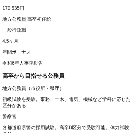
170,535
円
地方公務員 高卒初任給
一般行政職
4.5
ヶ月
年間ボーナス
令和6年人事院勧告
高卒から目指せる公務員
地方公務員（市役所・県庁）
初級試験を受験。事務、土木、電気、機械など学科に応じた
区分がある
警察官
各都道府県警の採用試験。高卒B区分で受験可能。体力試験