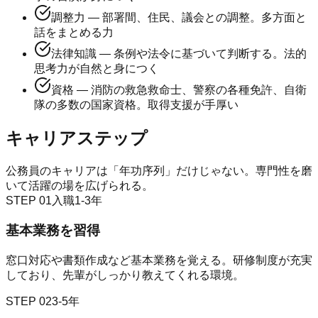
調整力 — 部署間、住民、議会との調整。多方面と
話をまとめる力
法律知識 — 条例や法令に基づいて判断する。法的
思考力が自然と身につく
資格 — 消防の救急救命士、警察の各種免許、自衛
隊の多数の国家資格。取得支援が手厚い
キャリアステップ
公務員のキャリアは「年功序列」だけじゃない。専門性を磨
いて活躍の場を広げられる。
STEP
01
入職1-3年
基本業務を習得
窓口対応や書類作成など基本業務を覚える。研修制度が充実
しており、先輩がしっかり教えてくれる環境。
STEP
02
3-5年