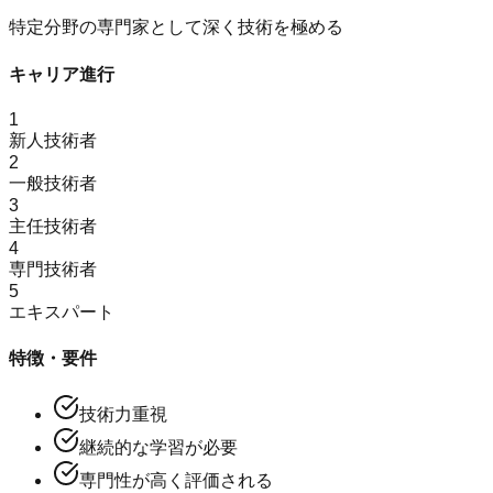
特定分野の専門家として深く技術を極める
キャリア進行
1
新人技術者
2
一般技術者
3
主任技術者
4
専門技術者
5
エキスパート
特徴・要件
技術力重視
継続的な学習が必要
専門性が高く評価される