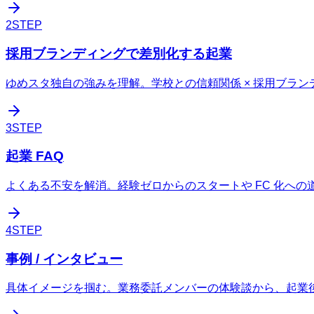
2
STEP
採用ブランディングで差別化する起業
ゆめスタ独自の強みを理解。学校との信頼関係 × 採用ブラ
3
STEP
起業 FAQ
よくある不安を解消。経験ゼロからのスタートや FC 化へ
4
STEP
事例 / インタビュー
具体イメージを掴む。業務委託メンバーの体験談から、起業