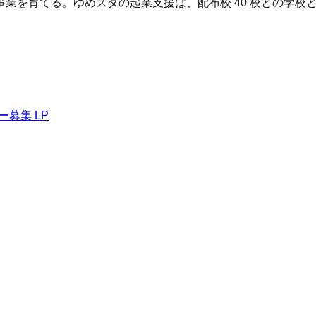
を育てる。ゆめスタの起業支援は、配布校 40 校との学校との信
募集 LP