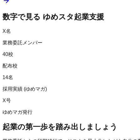
数字で見る ゆめスタ起業支援
X
名
業務委託メンバー
40
校
配布校
14
名
採用実績 (ゆめマガ)
X
号
ゆめマガ発行
起業の第一歩を踏み出しましょう